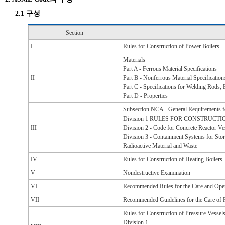
2.1 구성
Section
I
Rules for Construction of Power Boilers
Materials
Part A - Ferrous Material Specifications
II
Part B - Nonferrous Material Specification
Part C - Specifications for Welding Rods, E
Part D - Properties
Subsection NCA - General Requirements fo
Division 1 RULES FOR CONSTRUC
III
Division 2 - Code for Concrete Reactor V
Division 3 - Containment Systems for Sto
Radioactive Material and Waste
IV
Rules for Construction of Heating Boilers
V
Nondestructive Examination
VI
Recommended Rules for the Care and Opera
VII
Recommended Guidelines for the Care of 
Rules for Construction of Pressure Vessel
Division 1.