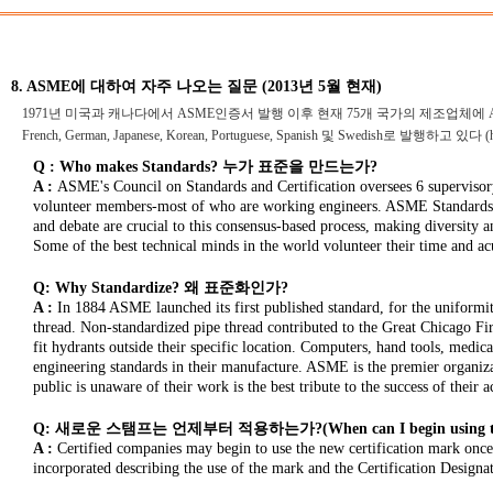
8. ASME에 대하여 자주 나오는 질문 (2013년 5월 현재)
1971년 미국과 캐나다에서 ASME인증서 발행 이후 현재 75개 국가의 제조업체에 ASME
French, German, Japanese, Korean, Portuguese, Spanish 및 Swedish로 발행하고 있다 (http:
Q : Who makes Standards? 누가 표준을 만드는가?
A :
ASME's Council on Standards and Certification oversees 6 superviso
volunteer members-most of who are working engineers. ASME Standards De
and debate are crucial to this consensus-based process, making diversity 
Some of the best technical minds in the world volunteer their time and a
Q: Why Standardize? 왜 표준화인가?
A :
In 1884 ASME launched its first published standard, for the uniformity 
thread. Non-standardized pipe thread contributed to the Great Chicago Fir
fit hydrants outside their specific location. Computers, hand tools, medic
engineering standards in their manufacture. ASME is the premier organiz
public is unaware of their work is the best tribute to the success of their 
Q: 새로운 스탬프는 언제부터 적용하는가?(When can I begin using the
A :
Certified companies may begin to use the new certification mark once
incorporated describing the use of the mark and the Certif