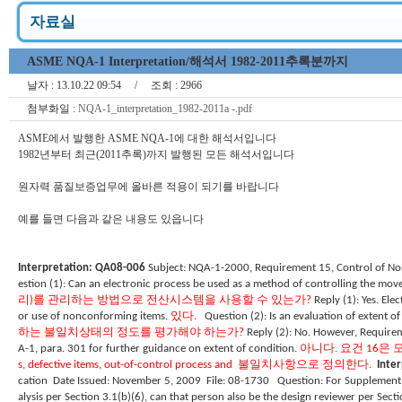
자료실
ASME NQA-1 Interpretation/해석서 1982-2011추록분까지
날자 :
13.10.22 09:54
/ 조회 :
2966
첨부화일 :
NQA-1_interpretation_1982-2011a -.pdf
ASME에서 발행한 ASME NQA-1에 대한 해석서입니다
1982년부터 최근(2011추록)까지 발행된 모든 해석서입니다
원자력 품질보증업무에 올바른 적용이 되기를 바랍니다
예를 들면 다음과 같은 내용도 있읍니다
Interpretation: QA08-006
Subject: NQA-1-2000, Requirement 15, Control of No
estion (1): Can an electronic process be used as a method of controlling the m
리
)
를 관리하는 방법으로 전산시스템을 사용할 수 있는가
?
Reply (1): Yes. Ele
or use of nonconforming items.
있다
.
Question (2): Is an evaluation of extent
하는 불일치상태의 정도를 평가해야 하는가
?
Reply (2): No. However, Requireme
A-1, para. 301 for further guidance on extent of condition.
아니다
.
요건
16
은 
s, defective items, out-of-control process and
불일치사항으로 정의한다
.
Inte
cation
Date Issued: November 5, 2009
File: 08-1730
Question: For Supplement 3
alysis per Section 3.1(b)(6), can that person also be the design reviewer per Sect